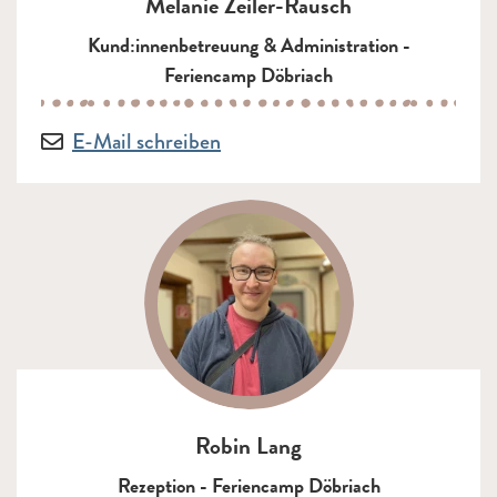
Melanie Zeiler-Rausch
Kund:innenbetreuung & Administration -
Feriencamp Döbriach
E-Mail:
an Melanie Zeiler-Rausch
E-Mail schreiben
Robin Lang
Rezeption - Feriencamp Döbriach