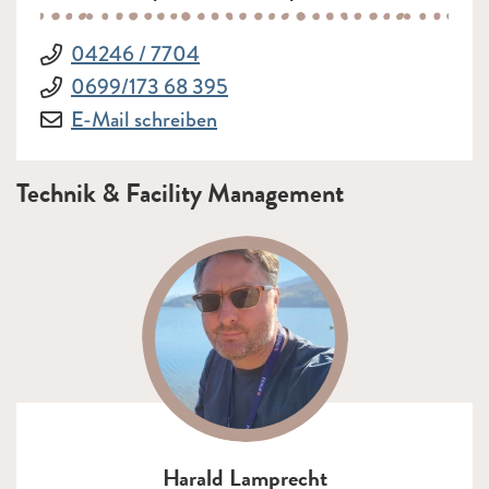
Telefon:
04246 / 7704
Telefon:
0699/173 68 395
E-Mail:
an Robin Lang
E-Mail schreiben
Technik & Facility Management
Harald Lamprecht