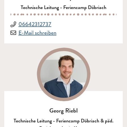
Technische Leitung - Feriencamp Döbriach
Telefon:
06642312737
E-Mail:
an Harald Lamprecht
E-Mail schreiben
Georg Riebl
Technische Leitung - Feriencamp Döbriach & päd.