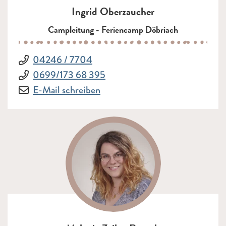
Ingrid Oberzaucher
Campleitung - Feriencamp Döbriach
Telefon:
04246 / 7704
Telefon:
0699/173 68 395
E-Mail:
an Ingrid Oberzaucher
E-Mail schreiben